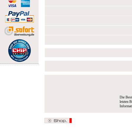
Die Best
letzten B
Informa