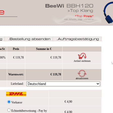
wSt
Preis
Summe in €
,00%
€ 119,78
€ 119,78
Artikel entfernen
Warenwert:
€ 119,78
aktualisieren
Lieferland:
€ 4,90
Vorkasse
Echtzeitüberweisung - Pay by
€ 4,90