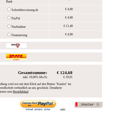
Bank
€ 4,90
Sofortüberweisung.de
€ 4,90
PayPal
€ 11,40
Nachnahme
€ 4,90
Finanzierung
Gesamtsumme:
€ 124,68
inkl. 19,00% MwSt:
€ 19,91
ellung wird erst mit dem Klick auf den Button "Kaufen" im
estellschritt verbindlich an uns geschickt. Detailierte
tionen zum
Bestellablauf
oder