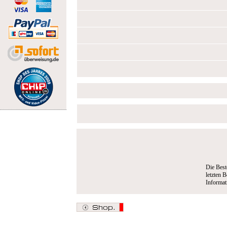
Die Best
letzten B
Informa