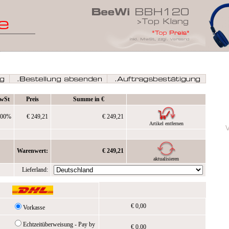
wSt
Preis
Summe in €
,00%
€ 249,21
€ 249,21
Artikel entfernen
Warenwert:
€ 249,21
aktualisieren
Lieferland:
€ 0,00
Vorkasse
Echtzeitüberweisung - Pay by
€ 0,00