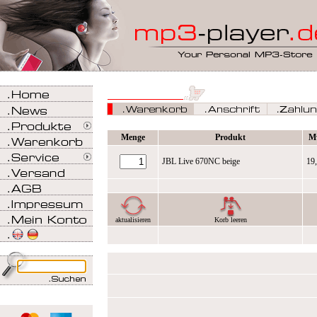
Menge
Produkt
M
JBL Live 670NC beige
19
aktualisieren
Korb leeren