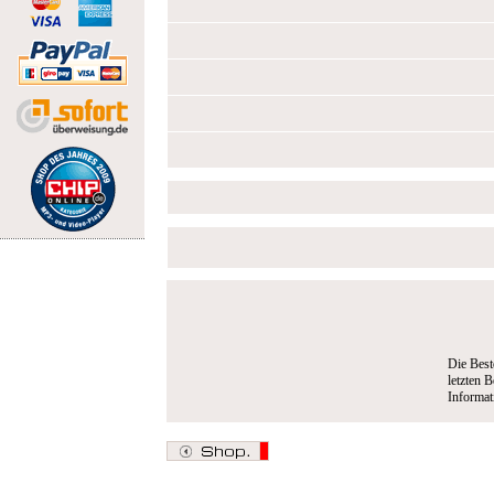
Die Best
letzten B
Informa