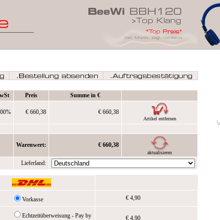
wSt
Preis
Summe in €
,00%
€ 660,38
€ 660,38
Artikel entfernen
Warenwert:
€ 660,38
aktualisieren
Lieferland:
€ 4,90
Vorkasse
Echtzeitüberweisung - Pay by
€ 4,90