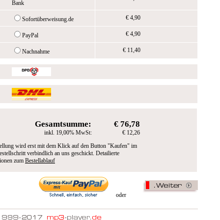
Bank
€ 4,90
Sofortüberweisung.de
€ 4,90
PayPal
€ 11,40
Nachnahme
Gesamtsumme:
€ 76,78
inkl. 19,00% MwSt:
€ 12,26
ellung wird erst mit dem Klick auf den Button "Kaufen" im
estellschritt verbindlich an uns geschickt. Detailierte
tionen zum
Bestellablauf
oder