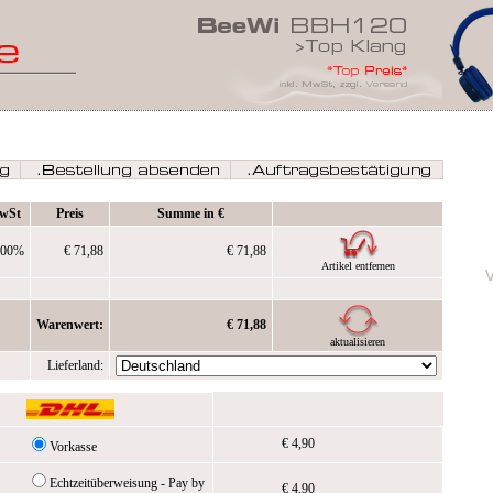
wSt
Preis
Summe in €
,00%
€ 71,88
€ 71,88
Artikel entfernen
Warenwert:
€ 71,88
aktualisieren
Lieferland:
€ 4,90
Vorkasse
Echtzeitüberweisung - Pay by
€ 4,90