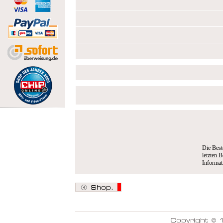
Die Best
letzten B
Informa