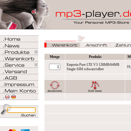
Menge
Produkt
M
Emporia Pure LTE V3 128MB/64MB
19
Single-SIM schwarz/silber
aktualisieren
Korb leeren