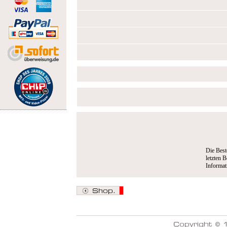
Die Best
letzten B
Informa