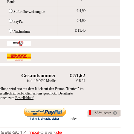
Bank
€ 4,90
Sofortüberweisung.de
€ 4,90
PayPal
€ 11,40
Nachnahme
Gesamtsumme:
€ 51,62
inkl. 19,00% MwSt:
€ 8,24
ellung wird erst mit dem Klick auf den Button "Kaufen" im
estellschritt verbindlich an uns geschickt. Detailierte
tionen zum
Bestellablauf
oder