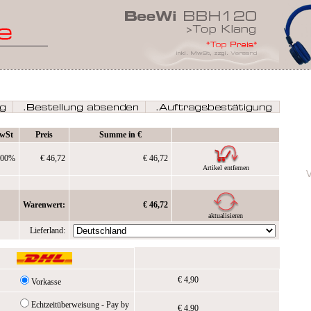
wSt
Preis
Summe in €
,00%
€ 46,72
€ 46,72
Artikel entfernen
Warenwert:
€ 46,72
aktualisieren
Lieferland:
€ 4,90
Vorkasse
Echtzeitüberweisung - Pay by
€ 4,90