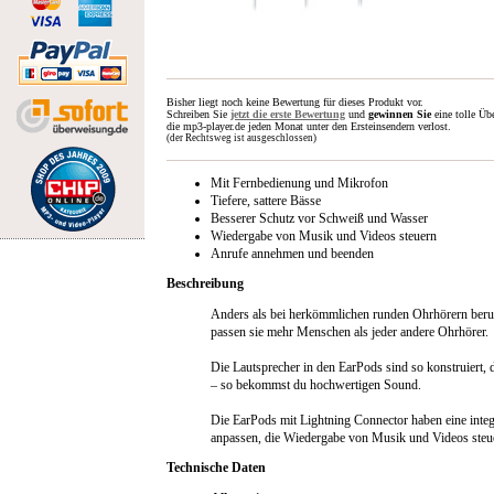
Bisher liegt noch keine Bewertung für dieses Produkt vor.
Schreiben Sie
jetzt die erste Bewertung
und
gewinnen Sie
eine tolle Üb
die mp3-player.de jeden Monat unter den Ersteinsendern verlost.
(der Rechtsweg ist ausgeschlossen)
Mit Fernbedienung und Mikrofon
Tiefere, sattere Bässe
Besserer Schutz vor Schweiß und Wasser
Wiedergabe von Musik und Videos steuern
Anrufe annehmen und beenden
Beschreibung
Anders als bei herkömmlichen runden Ohrhörern beru
passen sie mehr Menschen als jeder andere Ohrhörer.
Die Lautsprecher in den EarPods sind so konstruiert,
– so bekommst du hochwertigen Sound.
Die EarPods mit Lightning Connector haben eine integ
anpassen, die Wiedergabe von Musik und Videos steu
Technische Daten