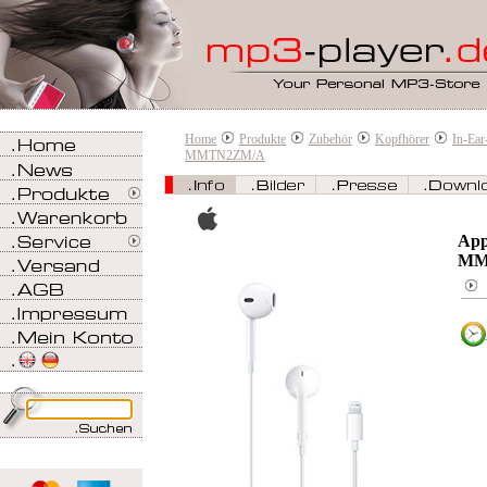
Home
Produkte
Zubehör
Kopfhörer
In-Ear
MMTN2ZM/A
App
MM