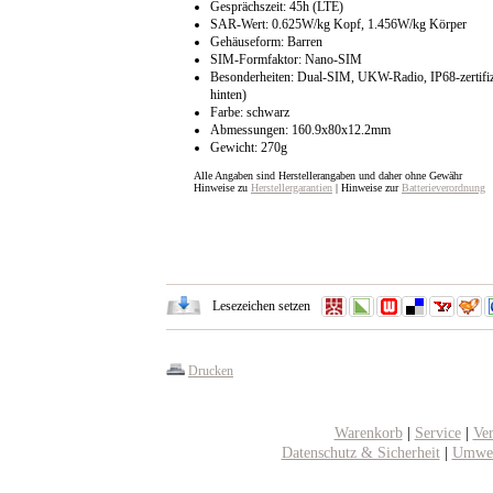
Gesprächszeit: 45h (LTE)
SAR-Wert: 0.625W/​kg Kopf, 1.456W/​kg Körper
Gehäuseform: Barren
SIM-Formfaktor: Nano-SIM
Besonderheiten: Dual-SIM, UKW-Radio, IP68-zertifiz
hinten)
Farbe: schwarz
Abmessungen: 160.9x80x12.2mm
Gewicht: 270g
Alle Angaben sind Herstellerangaben und daher ohne Gewähr
Hinweise zu
Herstellergarantien
| Hinweise zur
Batterieverordnung
Lesezeichen setzen
Drucken
Warenkorb
|
Service
|
Ve
Datenschutz & Sicherheit
|
Umwel