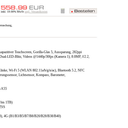
inkl. 19.00% MwSt
zzgl. Versandkosten
erraschung,
kapazitiver Touchscreen, Gorilla-Glas 5, Aussparung, 282ppi
 Dual-LED-Blitz, Videos @1440p/​30fps (Kamera 1); 8.0MP, f/​2.2,
nke, Wi-Fi 5 (WLAN 802.11a/​b/​g/​n/​ac), Bluetooth 5.2, NFC
rungssensor, Lichtsensor, Kompass, Barometer,
x-A55
 bis 1TB)
QZSS
, 4G (B1/​B3/​B5/​B7/​B8/​B20/​B28/​B38/​B40)