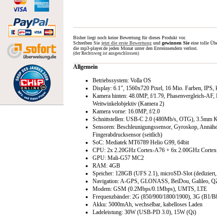
Bisher liegt noch keine Bewertung für dieses Produkt vor.
Schreiben Sie
jetzt die erste Bewertung
und
gewinnen Sie
eine tolle Üb
die mp3-player.de jeden Monat unter den Ersteinsendern verlost.
(der Rechtsweg ist ausgeschlossen)
Allgemein
Betriebssystem: Volla OS
Display: 6.1", 1560x720 Pixel, 16 Mio. Farben, IPS, 
Kamera hinten: 48.0MP, f/​1.79, Phasenvergleich-AF,
Weitwinkelobjektiv (Kamera 2)
Kamera vorne: 16.0MP, f/​2.0
Schnittstellen: USB-C 2.0 (480Mb/​s, OTG), 3.5mm Kli
Sensoren: Beschleunigungssensor, Gyroskop, Annähe
Fingerabdrucksensor (seitlich)
SoC: Mediatek MT6789 Helio G99, 64bit
CPU: 2x 2.20GHz Cortex-A76 + 6x 2.00GHz Corte
GPU: Mali-G57 MC2
RAM: 4GB
Speicher: 128GB (UFS 2.1), microSD-Slot (dediziert,
Navigation: A-GPS, GLONASS, BeiDou, Galileo, 
Modem: GSM (0.2Mbps/​0.1Mbps), UMTS, LTE
Frequenzbänder: 2G (850/​900/​1800/​1900), 3G (B1/​B8)
Akku: 5000mAh, wechselbar, kabelloses Laden
Ladeleistung: 30W (USB-PD 3.0), 15W (Qi)