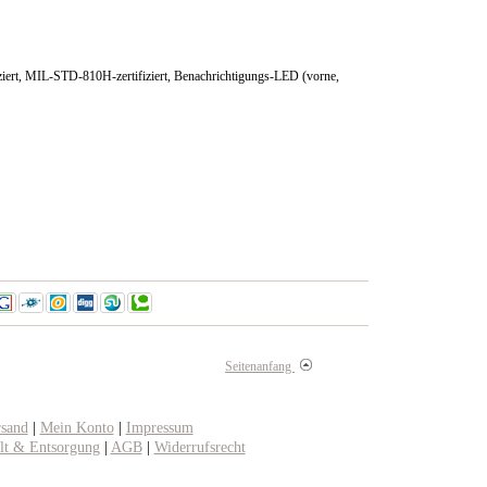
iert, MIL-STD-810H-zertifiziert, Benachrichtigungs-LED (vorne,
Seitenanfang
rsand
|
Mein Konto
|
Impressum
t & Entsorgung
|
AGB
|
Widerrufsrecht