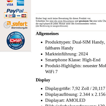
Bisher liegt noch keine Bewertung für dieses Produkt vor.
Schreiben Sie
jetzt die erste Bewertung
und
gewinnen Sie
eine tolle Üb
die mp3-player.de jeden Monat unter den Ersteinsendern verlost.
(der Rechtsweg ist ausgeschlossen)
Allgemeines
Produkttypen: Dual-SIM Handy,
faltbares Handy
Markteinführung: 2024
Smartphone Klasse: High-End
Produkt-Highlights: neuester Mob
WiFi 7
Display
Displaygröße: 7,92 Zoll / 20,11
Displayauflösung: 2.344 x 2.156
Displayart: AMOLED