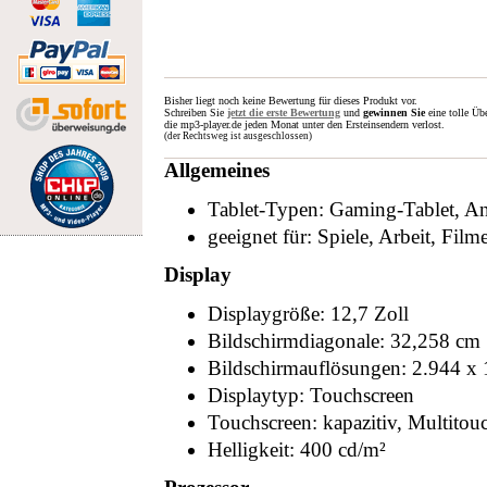
Bisher liegt noch keine Bewertung für dieses Produkt vor.
Schreiben Sie
jetzt die erste Bewertung
und
gewinnen Sie
eine tolle Üb
die mp3-player.de jeden Monat unter den Ersteinsendern verlost.
(der Rechtsweg ist ausgeschlossen)
Allgemeines
Tablet-Typen: Gaming-Tablet, An
geeignet für: Spiele, Arbeit, Film
Display
Displaygröße: 12,7 Zoll
Bildschirmdiagonale: 32,258 cm
Bildschirmauflösungen: 2.944 x 
Displaytyp: Touchscreen
Touchscreen: kapazitiv, Multitou
Helligkeit: 400 cd/m²