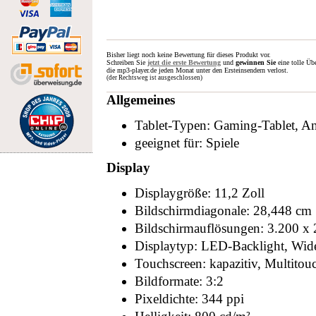
Bisher liegt noch keine Bewertung für dieses Produkt vor.
Schreiben Sie
jetzt die erste Bewertung
und
gewinnen Sie
eine tolle Üb
die mp3-player.de jeden Monat unter den Ersteinsendern verlost.
(der Rechtsweg ist ausgeschlossen)
Allgemeines
Tablet-Typen: Gaming-Tablet, An
geeignet für: Spiele
Display
Displaygröße: 11,2 Zoll
Bildschirmdiagonale: 28,448 cm
Bildschirmauflösungen: 3.200 x 
Displaytyp: LED-Backlight, Wid
Touchscreen: kapazitiv, Multitou
Bildformate: 3:2
Pixeldichte: 344 ppi