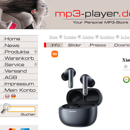
Home
Produkte
Zubehör
Kopfhörer
In-Ear
Xia