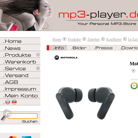
Home
Produkte
Zubehör
Kopfhörer
In-Ear
Mot