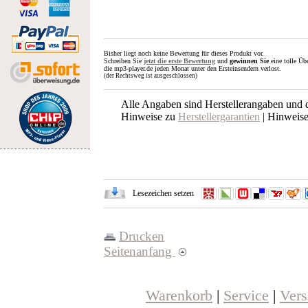
Bisher liegt noch keine Bewertung für dieses Produkt vor.
Schreiben Sie
jetzt die erste Bewertung
und
gewinnen Sie
eine tolle Üb
die mp3-player.de jeden Monat unter den Ersteinsendern verlost.
(der Rechtsweg ist ausgeschlossen)
Alle Angaben sind Herstellerangaben und
Hinweise zu
Herstellergarantien
| Hinweis
Lesezeichen setzen
Drucken
Seitenanfang
Warenkorb
|
Service
|
Ver