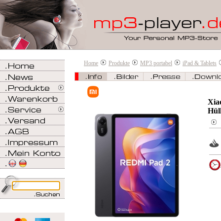
Home
Produkte
MP3 portabel
iPad & Tablets
Xia
Hül