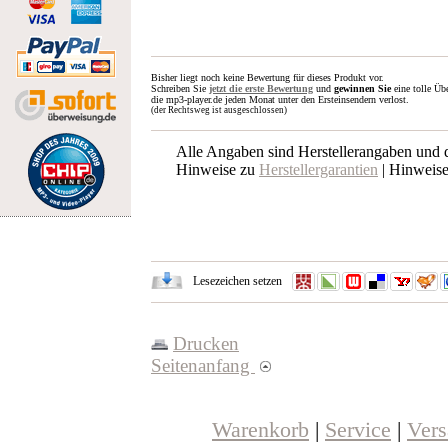
Bisher liegt noch keine Bewertung für dieses Produkt vor.
Schreiben Sie
jetzt die erste Bewertung
und
gewinnen Sie
eine tolle Üb
die mp3-player.de jeden Monat unter den Ersteinsendern verlost.
(der Rechtsweg ist ausgeschlossen)
Alle Angaben sind Herstellerangaben und
Hinweise zu
Herstellergarantien
| Hinweis
Lesezeichen setzen
Drucken
Seitenanfang
Warenkorb
|
Service
|
Ver