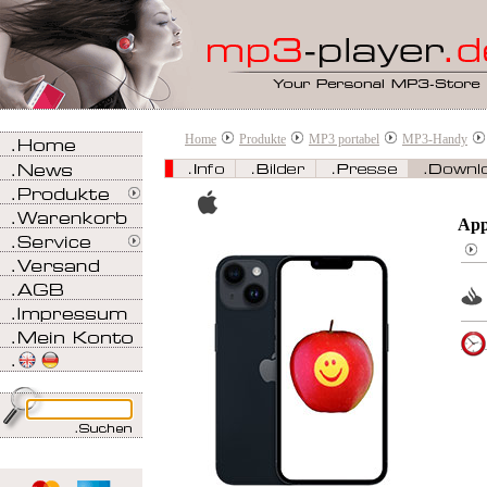
Home
Produkte
MP3 portabel
MP3-Handy
App