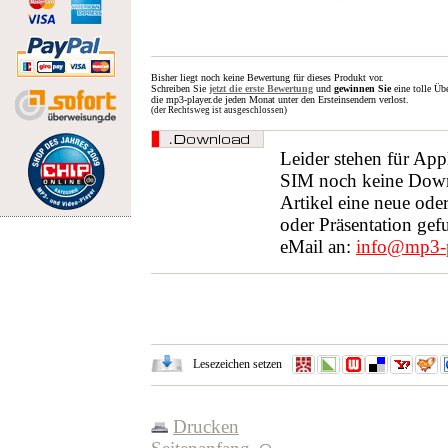
Bisher liegt noch keine Bewertung für dieses Produkt vor.
Schreiben Sie
jetzt die erste Bewertung
und
gewinnen Sie
eine tolle Üb
die mp3-player.de jeden Monat unter den Ersteinsendern verlost.
(der Rechtsweg ist ausgeschlossen)
Leider stehen für A
SIM noch keine Down
Artikel eine neue ode
oder Präsentation gef
eMail an:
info@mp3-p
Lesezeichen setzen
Drucken