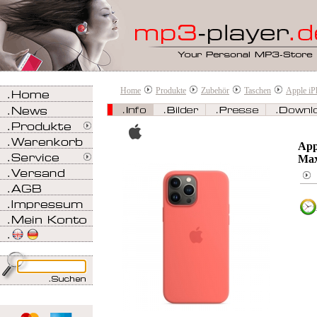
Home
Produkte
Zubehör
Taschen
Apple iP
App
Ma