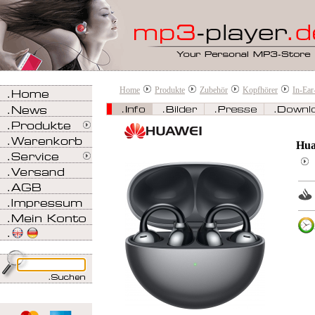
Home
Produkte
Zubehör
Kopfhörer
In-Ear
Hua