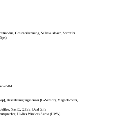
itmodus, Gestenerkennung, Selbstauslöser, Zeitraffer
0fps)
ano/eSIM
kop), Beschleunigungssensor (G-Sensor), Magnetometer,
alileo, NavIC, QZSS, Dual GPS
Lautsprecher, Hi-Res Wireless Audio (HWA)