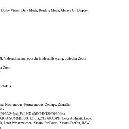
r, Dolby Vision, Dark Mode, Reading Mode, Always On Display,
k-Videoaufnahme, optische Bildstabilisierung, optischer Zoom
her Zoom
°
tofokus
 Nachtmodus, Portraitmodus, Zeitlupe, Zeitraffer,
tik
60/30/24fps), Full HD (960/240/120/60/30fps)
 VARIO-SUMMILUX 1:1,6-2,2/15-60 ASPH, Leica Authentic Look,
usch, Leica Wasserzeichen, Xiaomi ProFocus, Xiaomi ProCut, RAW
o