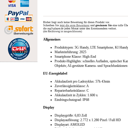
Bisher liegt noch keine Bewertung für dieses Produkt vor.
Schreiben Sie
jetzt die erste Bewertung
und
gewinnen Sie
eine tolle Üb
die mp3-player.de jeden Monat unter den Ersteinsendern verlost.
(der Rechtsweg ist ausgeschlossen)
Allgemeines
Produkttypen: 5G Handy, LTE Smartphone, KI Handy
Markteinführung: 2025
Smartphone Klasse: High-End
Produkt-Highlights: schnelles Aufladen, optischer Ka
Objektiv, AI-gestützte Kamera- und Sprachfunktionen
EU-Energielabel
Akkulaufzeit pro Ladezyklus: 57h 43min
Zuverlässigkeitsklasse: A
Reparierbarkeitsklasse: C
Akkulaufzeit in Zyklen: 1.600 x
Eindringschutzgrad: IP68
Display
Displaygröße: 6,83 Zoll
Displayauflösung: 2.772 x 1.280 Pixel / Full HD
Displayart: AMOLED