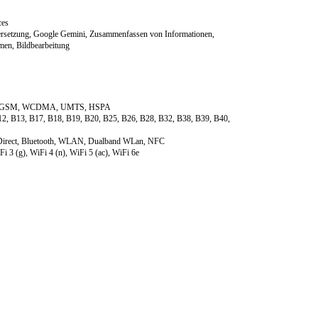
ces
ersetzung, Google Gemini, Zusammenfassen von Informationen,
men, Bildbearbeitung
RS, GSM, WCDMA, UMTS, HSPA
12, B13, B17, B18, B19, B20, B25, B26, B28, B32, B38, B39, B40,
i Direct, Bluetooth, WLAN, Dualband WLan, NFC
 3 (g), WiFi 4 (n), WiFi 5 (ac), WiFi 6e