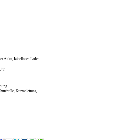
ter Akku, kabelloses Laden
ging
nnung
utzhülle, Kurzanleitung