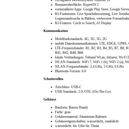
verfügbares Betriebssystem: Android 16
Benutzeroberfläche: HyperOS 2
vorinstallierte Apps: Google Play Store, Google Servi
KI-Funktionen: Live Sprachübersetzung, Live Textüb
Gegenstandssuche in Bildern, verbesserte Fotoaufnah
KI-Features: Circle to Search, AI Display
Kommunikation
Mobilfunkstandards: 4G, 5G, 3G, 2G
mobile Datenkommunikationen: LTE, EDGE, GP
LTE-Frequenzbänder: B1, B2, B3, B4, B5, B7, B8, B
B41, B42, B48, B66
lokale Verbindungen: Triband WLan, Infrarot, Wi-F
WLAN-Standards: WiFi 7, WiFi 1 (b), WiFi 2 (a), WiFi
WLAN-Frequenzbänder: 2,4 GHz, 5 GHz, 6 GHz
Bluetooth-Version: 6.0
Schnittstellen
Anschluss: USB-C
USB-Standards: 2.0, OTG (On-The-Go)
Gehäuse
Bauform: Barren Handy
Farbe: grau
Gehäusematerial: Aluminium Rahmen
Gehäuseeigenschaften: wasserdicht, staubdicht
wasserdicht: bis 3,0m für 35min