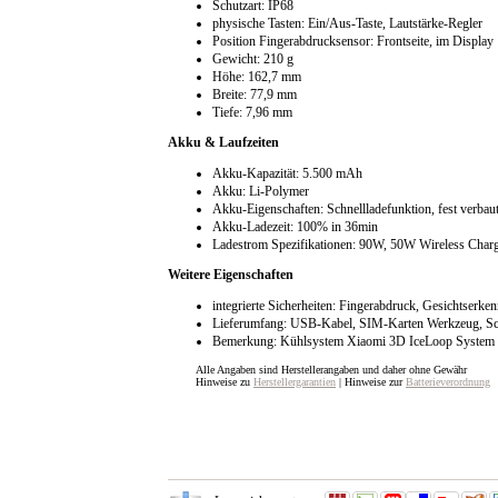
Schutzart: IP68
physische Tasten: Ein/Aus-Taste, Lautstärke-Regler
Position Fingerabdrucksensor: Frontseite, im Display
Gewicht: 210 g
Höhe: 162,7 mm
Breite: 77,9 mm
Tiefe: 7,96 mm
Akku & Laufzeiten
Akku-Kapazität: 5.500 mAh
Akku: Li-Polymer
Akku-Eigenschaften: Schnellladefunktion, fest verbau
Akku-Ladezeit: 100% in 36min
Ladestrom Spezifikationen: 90W, 50W Wireless Char
Weitere Eigenschaften
integrierte Sicherheiten: Fingerabdruck, Gesichtserke
Lieferumfang: USB-Kabel, SIM-Karten Werkzeug, Sch
Bemerkung: Kühlsystem Xiaomi 3D IceLoop System
Alle Angaben sind Herstellerangaben und daher ohne Gewähr
Hinweise zu
Herstellergarantien
| Hinweise zur
Batterieverordnung