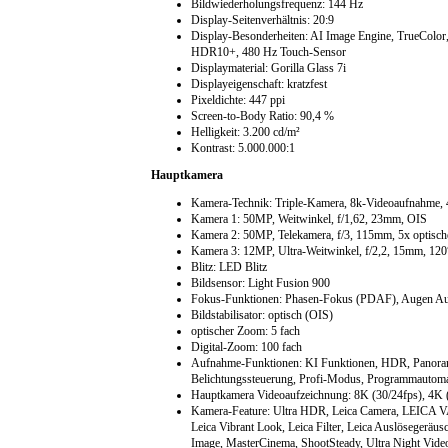
Bildwiederholungsfrequenz: 144 Hz
Display-Seitenverhältnis: 20:9
Display-Besonderheiten: AI Image Engine, TrueColo
HDR10+, 480 Hz Touch-Sensor
Displaymaterial: Gorilla Glass 7i
Displayeigenschaft: kratzfest
Pixeldichte: 447 ppi
Screen-to-Body Ratio: 90,4 %
Helligkeit: 3.200 cd/m²
Kontrast: 5.000.000:1
Hauptkamera
Kamera-Technik: Triple-Kamera, 8k-Videoaufnahme, 4
Kamera 1: 50MP, Weitwinkel, f/1,62, 23mm, OIS
Kamera 2: 50MP, Telekamera, f/3, 115mm, 5x optisc
Kamera 3: 12MP, Ultra-Weitwinkel, f/2,2, 15mm, 120
Blitz: LED Blitz
Bildsensor: Light Fusion 900
Fokus-Funktionen: Phasen-Fokus (PDAF), Augen Au
Bildstabilisator: optisch (OIS)
optischer Zoom: 5 fach
Digital-Zoom: 100 fach
Aufnahme-Funktionen: KI Funktionen, HDR, Panorama,
Belichtungssteuerung, Profi-Modus, Programmautoma
Hauptkamera Videoaufzeichnung: 8K (30/24fps), 4K (
Kamera-Feature: Ultra HDR, Leica Camera, LEICA
Leica Vibrant Look, Leica Filter, Leica Auslösegerä
Image, MasterCinema, ShootSteady, Ultra Night Vide