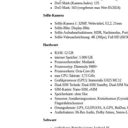
DxO Mark (Kamera-Index): 135
DxO Mark: 163 (vergebener max Wert 05/2024)
Selfie-Kamera
Selfie-Kamera 1: 32MP, Weitwinkel, f/2,2, 21mm
Selfie-Blitz: Display-Blitz
Selfie-Aufnahmefunktionen: HDR, Nachtmodus, Portra
Selfie-Videoaufzeichnung: 4K (30fps), Full HD (60/3
Hardware
RAM: 12 GB
interner Speicher: 1.000 GB
Prozessorhersteller: Mediatek
Prozessortyp: Dimensity 9400+
Prozessorkern: Octa-Core (8)
max CPU-Taktrate: 3,73 GHz
Grafikprozessor (GPU): Immortalis G925 MC12
Dual-SIM Technik: Dual-SIM Standby, Dual-SIM N
SIM-Karten: Nano-SIM, eSIM
Speicherkarte: ohne Slot
Sensoren: Annäherungssensor, Kreiselsensor (Gyros
Fingerabdrucksensor
Ortungsdienste: GPS, GLONASS, A-GPS, BeiDou, G
Audiofeatures: Hi-Res Audio, Dolby Atmos, Stereo-
Software