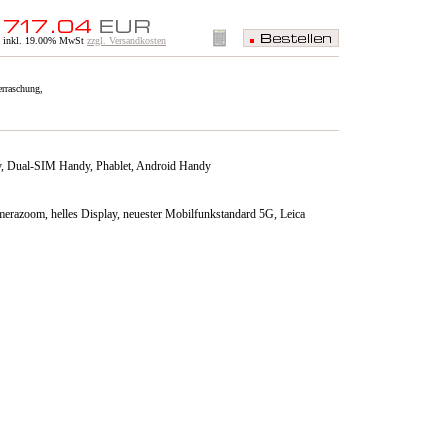
inkl. 19.00% MwSt
zzgl. Versandkosten
erraschung,
, Dual-SIM Handy, Phablet, Android Handy
merazoom, helles Display, neuester Mobilfunkstandard 5G, Leica