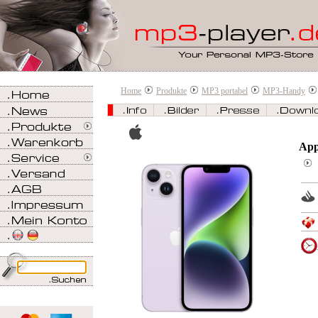
Home
Produkte
MP3 portabel
MP3-Handy
App