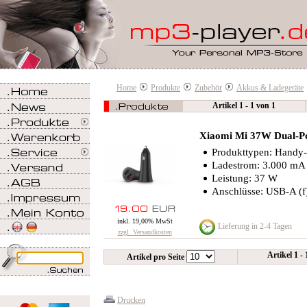
Home
Produkte
Zubehör
Akkus & Ladegeräte
Artikel 1 - 1 von 1
Xiaomi Mi 37W Dual-Po
Produkttypen: Handy-
Ladestrom: 3.000 mA
Leistung: 37 W
Anschlüsse: USB-A (f)
inkl. 19,00% MwSt
Lieferung in 2-4 Tagen
zzgl. Versandkosten
Artikel 1 -
Artikel pro Seite
Drucken