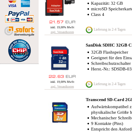
Kapazität: 32 GB
microSD Speicherkart
Class 4
inkl. 19,00% MwSt
Lieferung in 2-4 Tagen
zzgl. Versandkosten
SanDisk SDHC 32GB Cl
32GB Flashspeicher
Geeignet für den Einsa
Schreibschutzschalter
Herst.-Nr.: SDSDB-0
inkl. 19,00% MwSt
Lieferung in 2-4 Tagen
zzgl. Versandkosten
Transcend SD-Card 2
Aufwärtskompatibel z
physikalische Größe 
Mechanischer Schreib
9 Kontakte (Pins)
Entspricht den Anford