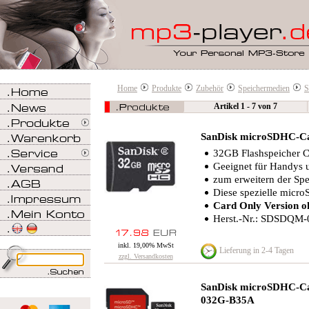
Home
Produkte
Zubehör
Speichermedien
S
Artikel 1 - 7 von 7
SanDisk microSDHC-C
32GB Flashspeicher C
Geeignet für Handys 
zum erweitern der Spe
Diese spezielle micro
Card Only Version o
Herst.-Nr.: SDSDQM
inkl. 19,00% MwSt
Lieferung in 2-4 Tagen
zzgl. Versandkosten
SanDisk microSDHC-Car
032G-B35A