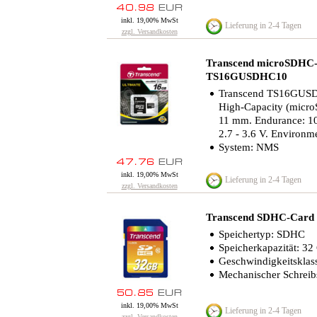
inkl. 19,00% MwSt
Lieferung in 2-4 Tagen
zzgl. Versandkosten
Transcend microSDHC-C
TS16GUSDHC10
Transcend TS16GUSDH
High-Capacity (micro
11 mm. Endurance: 10
2.7 - 3.6 V. Environm
System: NMS
inkl. 19,00% MwSt
Lieferung in 2-4 Tagen
zzgl. Versandkosten
Transcend SDHC-Card
Speichertyp: SDHC
Speicherkapazität: 3
Geschwindigkeitsklas
Mechanischer Schreib
inkl. 19,00% MwSt
Lieferung in 2-4 Tagen
zzgl. Versandkosten