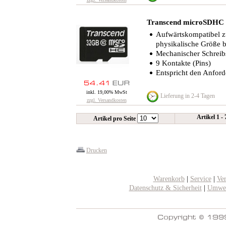
Transcend microSDHC
Aufwärtskompatibel z
physikalische Größe 
Mechanischer Schreib
9 Kontakte (Pins)
Entspricht den Anford
inkl. 19,00% MwSt
Lieferung in 2-4 Tagen
zzgl. Versandkosten
Artikel 1 -
Artikel pro Seite
Drucken
Warenkorb
|
Service
|
Ve
Datenschutz & Sicherheit
|
Umwel