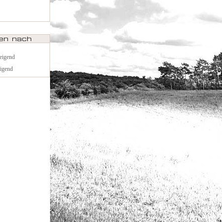
teigend
eigend