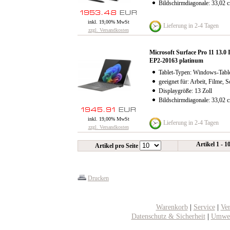
Bildschirmdiagonale: 33,02 
inkl. 19,00% MwSt
Lieferung in 2-4 Tagen
zzgl. Versandkosten
Microsoft Surface Pro 11 13.
EP2-20163 platinum
Tablet-Typen: Windows-Table
geeignet für: Arbeit, Filme, S
Displaygröße: 13 Zoll
Bildschirmdiagonale: 33,02 
inkl. 19,00% MwSt
Lieferung in 2-4 Tagen
zzgl. Versandkosten
Artikel 1 - 1
Artikel pro Seite
Drucken
Warenkorb
|
Service
|
Ve
Datenschutz & Sicherheit
|
Umwel