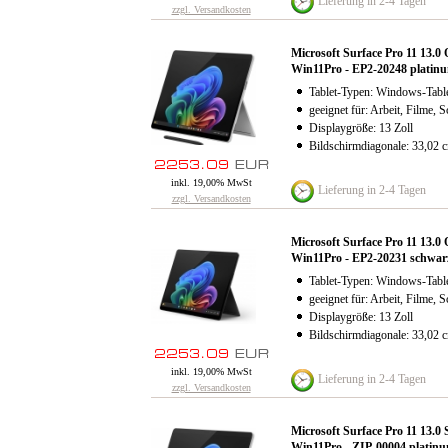
Lieferung in 2-4 Tagen
zzgl. Versandkosten
Microsoft Surface Pro 11 13
Win11Pro - EP2-20248 platin
Tablet-Typen: Windows-Table
geeignet für: Arbeit, Filme, S
Displaygröße: 13 Zoll
Bildschirmdiagonale: 33,02 
inkl. 19,00% MwSt
Lieferung in 2-4 Tagen
zzgl. Versandkosten
Microsoft Surface Pro 11 13
Win11Pro - EP2-20231 schwar
Tablet-Typen: Windows-Table
geeignet für: Arbeit, Filme, S
Displaygröße: 13 Zoll
Bildschirmdiagonale: 33,02 
inkl. 19,00% MwSt
Lieferung in 2-4 Tagen
zzgl. Versandkosten
Microsoft Surface Pro 11 13
Win11Pro - ZIP-00004 platin