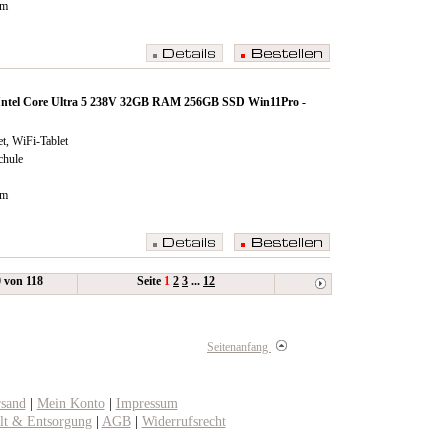
cm
0 Intel Core Ultra 5 238V 32GB RAM 256GB SSD Win11Pro -
t, WiFi-Tablet
chule
cm
0 von 118
Seite
1
2
3
...
12
Seitenanfang
rsand
|
Mein Konto
|
Impressum
t & Entsorgung
|
AGB
|
Widerrufsrecht