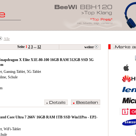
Alle
Seite
1
2
3
...
12
weiter
.0 Snapdragon X Elite X1E-80-100 16GB RAM 512GB SSD 5G
um
t, Gaming-Tablet, 5G-Tablet
Filme, Schule
cm
0 Intel Core Ultra 7 266V 16GB RAM 1TB SSD Win11Pro - EP2-
t, WiFi-Tablet
chule