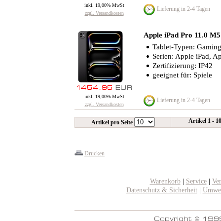
inkl. 19,00% MwSt
Lieferung in 2-4 Tagen
zzgl. Versandkosten
Apple iPad Pro 11.0 M
Tablet-Typen: Gaming-
Serien: Apple iPad, A
Zertifizierung: IP42
geeignet für: Spiele
inkl. 19,00% MwSt
Lieferung in 2-4 Tagen
zzgl. Versandkosten
Artikel 1 - 1
Artikel pro Seite
Drucken
Warenkorb
|
Service
|
Ve
Datenschutz & Sicherheit
|
Umwel