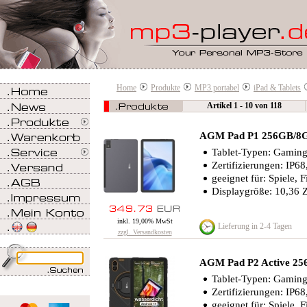
Home
Produkte
MP3 portabel
iPad & Tablets
Artikel 1 - 10 von 118
AGM Pad P1 256GB/8G
Tablet-Typen: Gaming-
Zertifizierungen: IP6
geeignet für: Spiele, 
Displaygröße: 10,36 Z
inkl. 19,00% MwSt
Lieferung in 2-4 Tagen
zzgl. Versandkosten
AGM Pad P2 Active 2
Tablet-Typen: Gaming-
Zertifizierungen: IP
geeignet für: Spiele, 