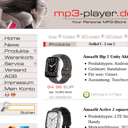
Home
Produkte
MP3 portabel
MP3-Handy
Artikel 1 - 2 von 2
Amazfit Bip 5 Unity Akt
Produkttypen: Androi
Geräteart: Standalone
Für wen: Unisex
Ausstattung: Touchsc
inkl. 19,00% MwSt
Lieferung in 2-4 Tagen
zzgl. Versandkosten
Amazfit Active 2 squar
Produkttypen: LTE Sm
Handy
Markteinführung: 20