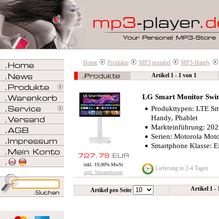
Home
Produkte
MP3 portabel
MP3-Handy
Artikel 1 - 1 von 1
LG Smart Monitor Sw
Produkttypen: LTE S
Handy, Phablet
Markteinführung: 20
Serien: Motorola Mot
Smartphone Klasse: Ei
inkl. 19,00% MwSt
Lieferung in 2-4 Tagen
zzgl. Versandkosten
Artikel 1 -
Artikel pro Seite