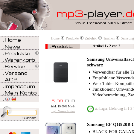
Home
Produkte
Zubehör
Taschen
Samsung
Artikel 1 - 2 von 2
Samsung Universaltasc
schwarz
Verwendbar für alle Ta
Empfohlene Verwendu
Web-Tablet-Kompatibil
Funktionen: Umwandel
Videobetrachtung, Zw
inkl. 19,00% MwSt
ab Lager, Lieferung in 1-3
zzgl. Versandkosten
Samsung EF-QG920B Cl
BLACK FOR GALAX