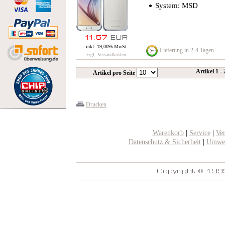
System: MSD
inkl. 19,00% MwSt
Lieferung in 2-4 Tagen
zzgl. Versandkosten
Artikel 1 -
Artikel pro Seite
Drucken
Warenkorb
|
Service
|
Ve
Datenschutz & Sicherheit
|
Umwel