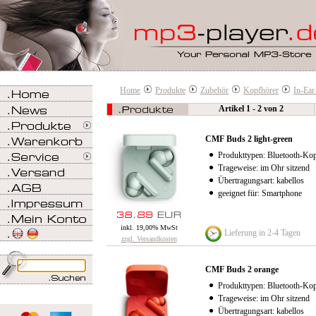
Home
Produkte
Zubehör
Kopfhörer
In-Ear
Artikel 1 - 2 von 2
CMF Buds 2 light-green
Produkttypen: Bluetooth-Kop
Trageweise: im Ohr sitzend
Übertragungsart: kabellos
geeignet für: Smartphone
inkl. 19,00% MwSt
Lieferung in 2-4 Tagen
zzgl. Versandkosten
CMF Buds 2 orange
Produkttypen: Bluetooth-Kop
Trageweise: im Ohr sitzend
Übertragungsart: kabellos