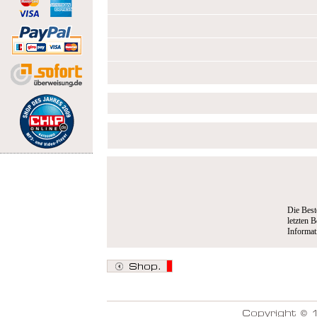
Die Best
letzten B
Informa