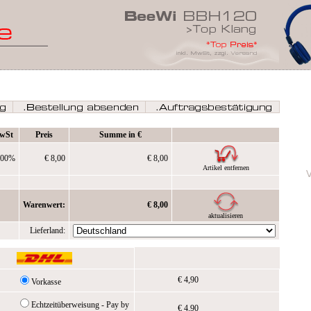
wSt
Preis
Summe in €
,00%
€ 8,00
€ 8,00
Artikel entfernen
Warenwert:
€ 8,00
aktualisieren
Lieferland:
€ 4,90
Vorkasse
Echtzeitüberweisung - Pay by
€ 4,90