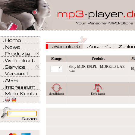
Menge
Produkt
M
Sony MDR-E9LPL - MDRE9LPL.AE
19
blau
aktualisieren
Korb leeren