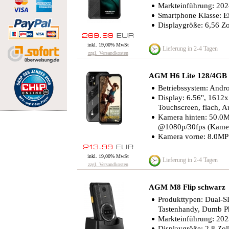
Markteinführung: 20
Smartphone Klasse: Ei
Displaygröße: 6,56 Zo
inkl. 19,00% MwSt
Lieferung in 2-4 Tagen
zzgl. Versandkosten
AGM H6 Lite 128/4GB
Betriebssystem: Andro
Display: 6.56", 1612x
Touchscreen, flach, A
Kamera hinten: 50.0M
@1080p/​30fps (Kamer
Kamera vorne: 8.0MP
inkl. 19,00% MwSt
Lieferung in 2-4 Tagen
zzgl. Versandkosten
AGM M8 Flip schwarz
Produkttypen: Dual-S
Tastenhandy, Dumb P
Markteinführung: 20
Displaygröße: 2,8 Zol