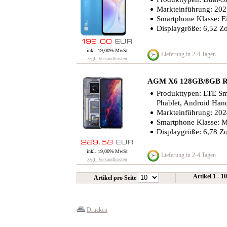
Markteinführung: 20
Smartphone Klasse: Ei
Displaygröße: 6,52 Zo
inkl. 19,00% MwSt
Lieferung in 2-4 Tagen
zzgl. Versandkosten
AGM X6 128GB/8GB R
Produkttypen: LTE S
Phablet, Android Han
Markteinführung: 20
Smartphone Klasse: Mi
Displaygröße: 6,78 Zo
inkl. 19,00% MwSt
Lieferung in 2-4 Tagen
zzgl. Versandkosten
Artikel 1 - 1
Artikel pro Seite
Drucken