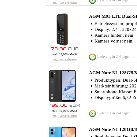
Lieferung in 2-4 Tagen
zzgl. Versandkosten
AGM M9F LTE Dual-S
Betriebssystem: propri
Display: 2.4", 320x24
Kamera hinten: nein
Kamera vorne: nein
inkl. 19,00% MwSt
Lieferung in 2-4 Tagen
zzgl. Versandkosten
AGM Note N1 128GB/8
Produkttypen: Dual-S
Markteinführung: 20
Smartphone Klasse: Ei
Displaygröße: 6,52 Zo
inkl. 19,00% MwSt
Lieferung in 2-4 Tagen
zzgl. Versandkosten
AGM Note N1 128GB/8
Produkttypen: Dual-S