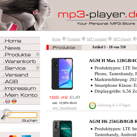
Home
Produkte
MP3 portabel
MP3-Handy
Artikel 1 - 10 von 510
AGM H Max 128GB/4G
Produkttypen: LTE S
Phone, Tastenhandy, 
Markteinführung: 20
Smartphone Klasse: Ei
Displaygröße: 6,56 Zo
inkl. 19,00% MwSt
Lieferung in 2-4 Tagen
zzgl. Versandkosten
AGM H6 256GB/8GB R
Produkttypen: LTE S
Tastenhandy, Android