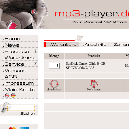
Menge
Produkt
M
SanDisk Cruzer Glide 64GB -
19
SDCZ60-064G-B35
aktualisieren
Korb leeren