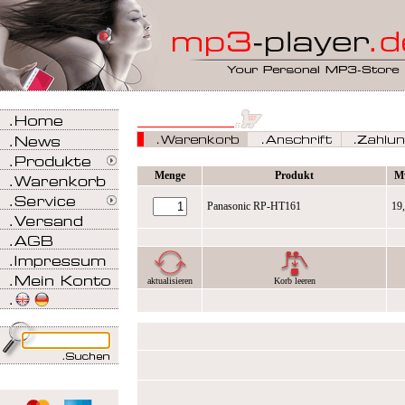
Menge
Produkt
M
Panasonic RP-HT161
19
aktualisieren
Korb leeren