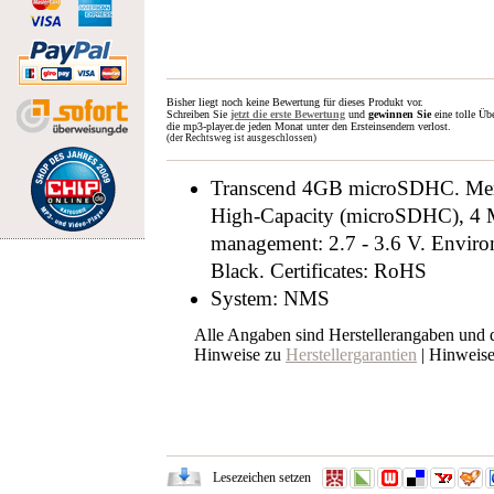
Bisher liegt noch keine Bewertung für dieses Produkt vor.
Schreiben Sie
jetzt die erste Bewertung
und
gewinnen Sie
eine tolle Üb
die mp3-player.de jeden Monat unter den Ersteinsendern verlost.
(der Rechtsweg ist ausgeschlossen)
Transcend 4GB microSDHC. Mem
High-Capacity (microSDHC), 4 M
management: 2.7 - 3.6 V. Enviro
Black. Certificates: RoHS
System: NMS
Alle Angaben sind Herstellerangaben und
Hinweise zu
Herstellergarantien
| Hinweis
Lesezeichen setzen