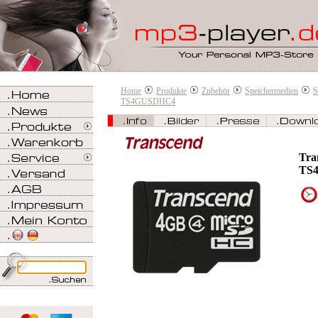
Home
Produkte
Zubehör
Speichermedien
S
TS4GUSDHC4
Tra
TS