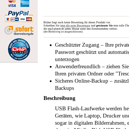
Bisher liegt noch keine Bewertung für dieses Produkt vor.
Schreiben Sie
jetzt die erste Bewertung
und
gewinnen Sie
eine tolle Üb
die mp3-player.de jeden Monat unter den Ersteinsendern verlost.
(der Rechtsweg ist ausgeschlossen)
Geschützter Zugang – Ihre privat
Passwort geschützt und automati
unterzogen
Anwenderfreundlich – ziehen Sie 
Ihren privaten Ordner oder "Tre
Sicheres Online-Backup – zusätzl
Backups
Beschreibung
USB Flash-Laufwerke werden heut
Geräten, wie Laptop, Drucker u
sogar in digitalen Bilderrahmen, e