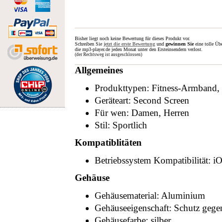
Bisher liegt noch keine Bewertung für dieses Produkt vor.
Schreiben Sie
jetzt die erste Bewertung
und
gewinnen Sie
eine tolle Üb
die mp3-player.de jeden Monat unter den Ersteinsendern verlost.
(der Rechtsweg ist ausgeschlossen)
Allgemeines
Produkttypen: Fitness-Armband, 
Geräteart: Second Screen
Für wen: Damen, Herren
Stil: Sportlich
Kompatiblitäten
Betriebssystem Kompatibilität: i
Gehäuse
Gehäusematerial: Aluminium
Gehäuseeigenschaft: Schutz gege
Gehäusefarbe: silber