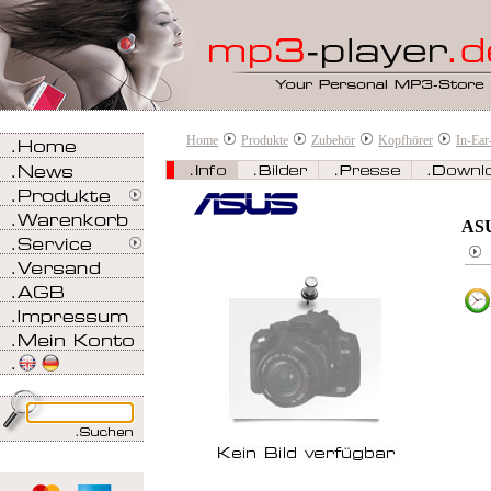
Home
Produkte
Zubehör
Kopfhörer
In-Ear
ASU