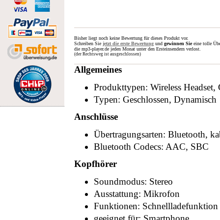
Bisher liegt noch keine Bewertung für dieses Produkt vor.
Schreiben Sie
jetzt die erste Bewertung
und
gewinnen Sie
eine tolle Üb
die mp3-player.de jeden Monat unter den Ersteinsendern verlost.
(der Rechtsweg ist ausgeschlossen)
Allgemeines
Produkttypen: Wireless Headset,
Typen: Geschlossen, Dynamisch
Anschlüsse
Übertragungsarten: Bluetooth, ka
Bluetooth Codecs: AAC, SBC
Kopfhörer
Soundmodus: Stereo
Ausstattung: Mikrofon
Funktionen: Schnellladefunktion
geeignet für: Smartphone