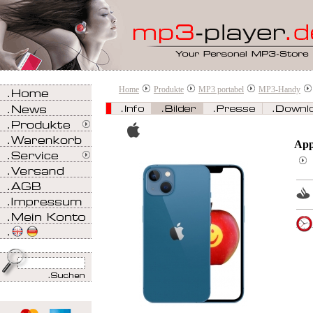
Home
Produkte
MP3 portabel
MP3-Handy
App