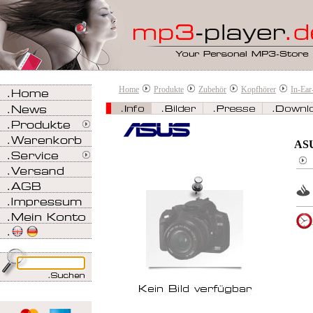
Home
Produkte
Zubehör
Kopfhörer
In-Ear
ASU