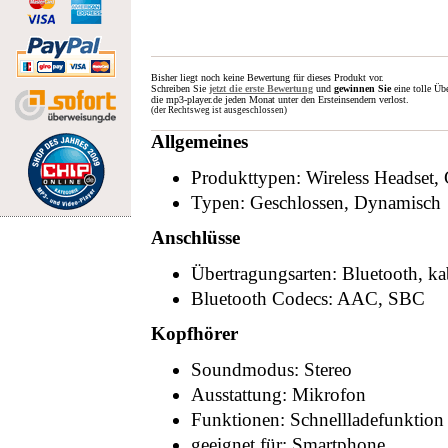
Bisher liegt noch keine Bewertung für dieses Produkt vor.
Schreiben Sie
jetzt die erste Bewertung
und
gewinnen Sie
eine tolle Üb
die mp3-player.de jeden Monat unter den Ersteinsendern verlost.
(der Rechtsweg ist ausgeschlossen)
Allgemeines
Produkttypen: Wireless Headset,
Typen: Geschlossen, Dynamisch
Anschlüsse
Übertragungsarten: Bluetooth, ka
Bluetooth Codecs: AAC, SBC
Kopfhörer
Soundmodus: Stereo
Ausstattung: Mikrofon
Funktionen: Schnellladefunktion
geeignet für: Smartphone