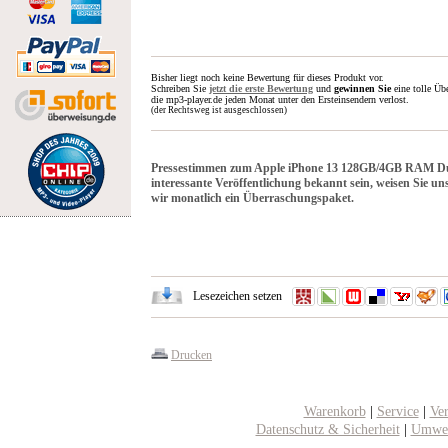
Bisher liegt noch keine Bewertung für dieses Produkt vor.
Schreiben Sie
jetzt die erste Bewertung
und
gewinnen Sie
eine tolle Üb
die mp3-player.de jeden Monat unter den Ersteinsendern verlost.
(der Rechtsweg ist ausgeschlossen)
Pressestimmen zum Apple iPhone 13 128GB/4GB RAM Dual-
interessante Veröffentlichung bekannt sein, weisen Sie u
wir monatlich ein Überraschungspaket.
Lesezeichen setzen
Drucken
Warenkorb
|
Service
|
Ve
Datenschutz & Sicherheit
|
Umwel