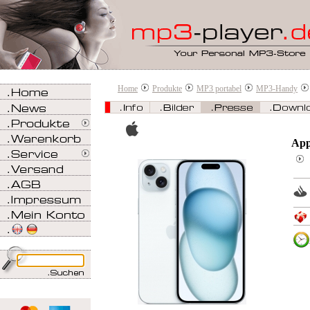
Home
Produkte
MP3 portabel
MP3-Handy
App