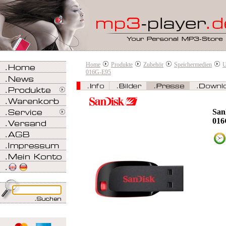
Home
Produkte
Zubehör
Speichermedien
U
016G-E95
San
016