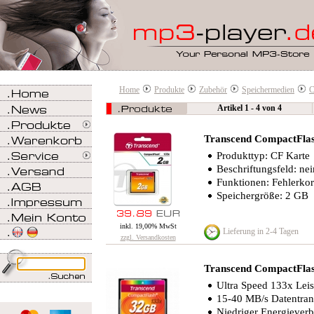
Home
Produkte
Zubehör
Speichermedien
C
Artikel 1 - 4 von 4
Transcend CompactFla
Produkttyp: CF Karte
Beschriftungsfeld: nei
Funktionen: Fehlerko
Speichergröße: 2 GB
inkl. 19,00% MwSt
Lieferung in 2-4 Tagen
zzgl. Versandkosten
Transcend CompactFla
Ultra Speed 133x Leis
15-40 MB/s Datentrans
Niedriger Energiever