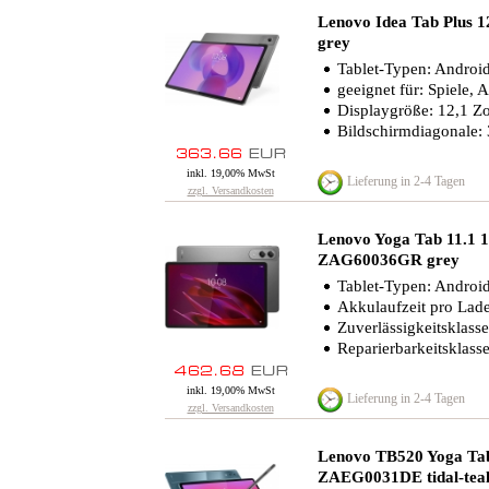
Lenovo Idea Tab Plus
grey
Tablet-Typen: Android-
geeignet für: Spiele, 
Displaygröße: 12,1 Zo
Bildschirmdiagonale:
inkl. 19,00% MwSt
Lieferung in 2-4 Tagen
zzgl. Versandkosten
Lenovo Yoga Tab 11.
ZAG60036GR grey
Tablet-Typen: Android
Akkulaufzeit pro Lad
Zuverlässigkeitsklasse
Reparierbarkeitsklass
inkl. 19,00% MwSt
Lieferung in 2-4 Tagen
zzgl. Versandkosten
Lenovo TB520 Yoga Ta
ZAEG0031DE tidal-tea