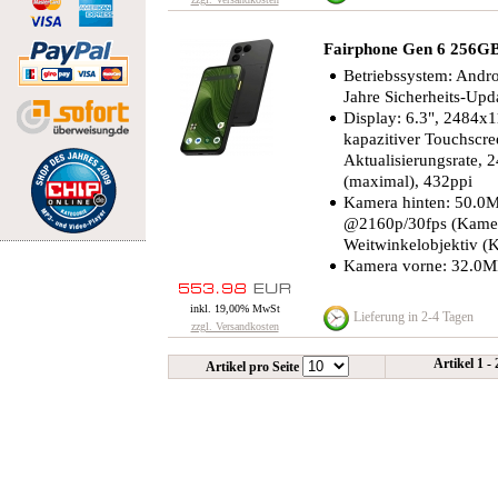
Fairphone Gen 6 256G
Betriebssystem: Andro
Jahre Sicherheits-Upd
Display: 6.3", 2484x1
kapazitiver Touchscre
Aktualisierungsrate, 2
(maximal), 432ppi
Kamera hinten: 50.0M
@2160p/​30fps (Kamera
Weitwinkelobjektiv (
Kamera vorne: 32.0MP
inkl. 19,00% MwSt
Lieferung in 2-4 Tagen
zzgl. Versandkosten
Artikel 1 -
Artikel pro Seite