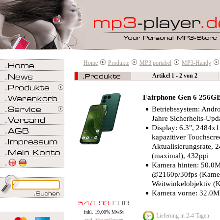
Home
Produkte
MP3 portabel
MP3-Handy
Artikel 1 - 2 von 2
Fairphone Gen 6 256G
Betriebssystem: Andro
Jahre Sicherheits-Upd
Display: 6.3", 2484x1
kapazitiver Touchscre
Aktualisierungsrate, 2
(maximal), 432ppi
Kamera hinten: 50.0M
@2160p/​30fps (Kamera
Weitwinkelobjektiv (
Kamera vorne: 32.0MP
inkl. 19,00% MwSt
Lieferung in 2-4 Tagen
zzgl. Versandkosten