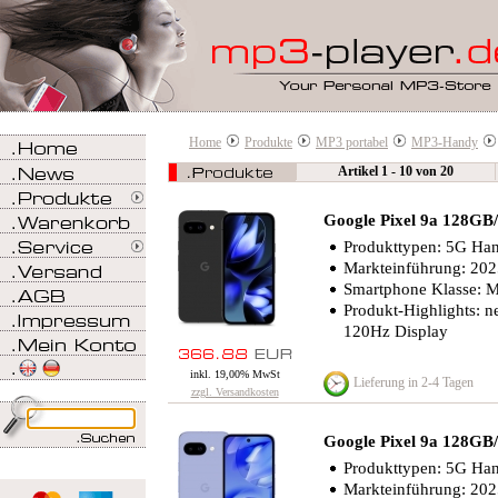
Home
Produkte
MP3 portabel
MP3-Handy
Artikel 1 - 10 von 20
Google Pixel 9a 128G
Produkttypen: 5G Ha
Markteinführung: 20
Smartphone Klasse: Mi
Produkt-Highlights: n
120Hz Display
inkl. 19,00% MwSt
Lieferung in 2-4 Tagen
zzgl. Versandkosten
Google Pixel 9a 128GB
Produkttypen: 5G Ha
Markteinführung: 20