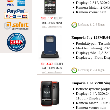
Display: 2.31", 320x2
Kamera hinten: 2.0MP
Kamera vorne: nein
inkl. 19,00% MwSt
Lieferung in 2-4 Tagen
zzgl. Versandkosten
Emporia Joy 128MB/6
Produkttypen: Tasten
Markteinführung: 20
Displaygröße: 2,8 Zol
Displaytyp: Front-Dis
inkl. 19,00% MwSt
Lieferung in 2-4 Tagen
zzgl. Versandkosten
Emporia One V200 Sing
Betriebssystem: propri
Display: 2.4", 320x24
116ppi (Display 2)
Kamera hinten: 2.0MP
Kamera vorne: nein