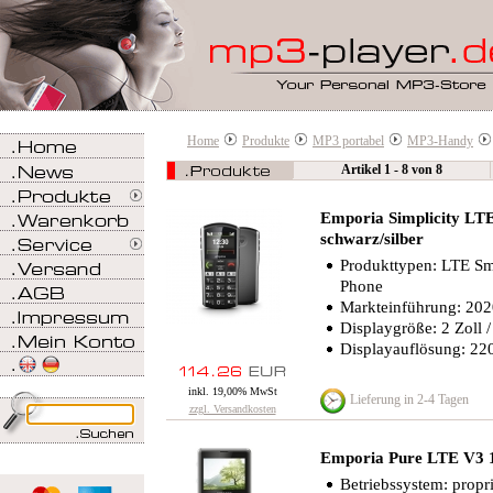
Home
Produkte
MP3 portabel
MP3-Handy
Artikel 1 - 8 von 8
Emporia Simplicity LT
schwarz/silber
Produkttypen: LTE S
Phone
Markteinführung: 20
Displaygröße: 2 Zoll 
Displayauflösung: 220
inkl. 19,00% MwSt
Lieferung in 2-4 Tagen
zzgl. Versandkosten
Emporia Pure LTE V3 
Betriebssystem: propri