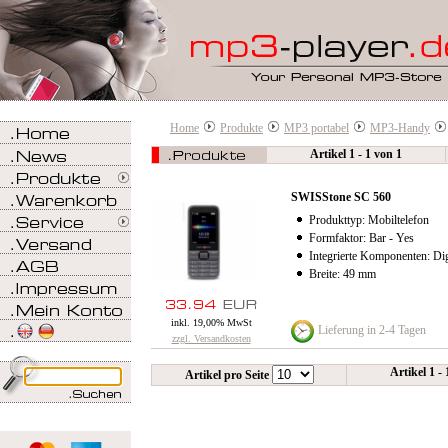
Home
Produkte
MP3 portabel
MP3-Handy
Artikel 1 - 1 von 1
SWISStone SC 560
Produkttyp: Mobiltelefon
Formfaktor: Bar - Yes
Integrierte Komponenten: D
Breite: 49 mm
inkl. 19,00% MwSt
Lieferung in 2-4 Tagen
zzgl. Versandkosten
Artikel 1 -
Artikel pro Seite