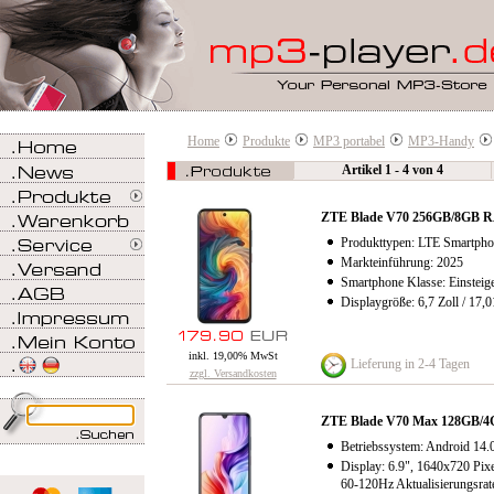
Home
Produkte
MP3 portabel
MP3-Handy
Artikel 1 - 4 von 4
ZTE Blade V70 256GB/8GB R
Produkttypen: LTE Smartpho
Markteinführung: 2025
Smartphone Klasse: Einsteig
Displaygröße: 6,7 Zoll / 17,
inkl. 19,00% MwSt
Lieferung in 2-4 Tagen
zzgl. Versandkosten
ZTE Blade V70 Max 128GB/4G
Betriebssystem: Android 14.0
Display: 6.9", 1640x720 Pixe
60-120Hz Aktualisierungsrat