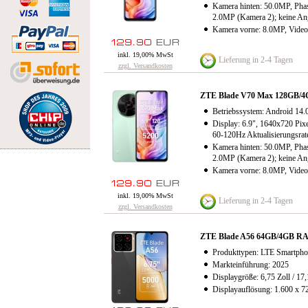
Kamera hinten: 50.0MP, Pha
2.0MP (Kamera 2); keine An
Kamera vorne: 8.0MP, Vide
inkl. 19,00% MwSt
Lieferung in 2-4 Tagen
zzgl. Versandkosten
ZTE Blade V70 Max 128GB/4
Betriebssystem: Android 14.0
Display: 6.9", 1640x720 Pixe
60-120Hz Aktualisierungsrat
Kamera hinten: 50.0MP, Pha
2.0MP (Kamera 2); keine An
Kamera vorne: 8.0MP, Vide
inkl. 19,00% MwSt
Lieferung in 2-4 Tagen
zzgl. Versandkosten
ZTE Blade A56 64GB/4GB RAM
Produkttypen: LTE Smartpho
Markteinführung: 2025
Displaygröße: 6,75 Zoll / 17
Displayauflösung: 1.600 x 7