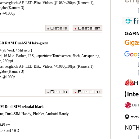
senvergleich-AF, LED-Blitz, Videos @1080p/​30fps (Kamera 1);
gabe (Kamera 3)
os @1080p
GB RAM Dual-SIM lake-green
 (ab Werk /​ MiFavor)
l, 16 Mio. Farben, IPS, kapazitiver Touchscreen, flach, Aussparung,
e, 260ppi
senvergleich-AF, LED-Blitz, Videos @1080p/​30fps (Kamera 1);
gabe (Kamera 3)
os @1080p
 Dual-SIM celestial-black
ne, Dual-SIM Handy, Phablet, Android Handy
,145 cm
20 Pixel / HD