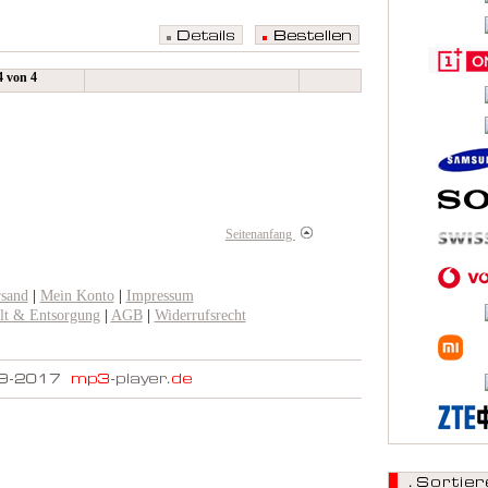
 4 von 4
Seitenanfang
rsand
|
Mein Konto
|
Impressum
t & Entsorgung
|
AGB
|
Widerrufsrecht