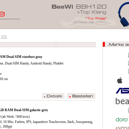
ZTE
AM Dual-SIM stardust-gray
ne, Dual-SIM Handy, Android Handy, Phablet
er
018 cm
B RAM Dual-SIM galactic-grey
 (ab Werk /​ MiFavor)
l, 16 Mio. Farben, IPS, kapazitiver Touchscreen, flach, Aussparung,
e, 260ppi