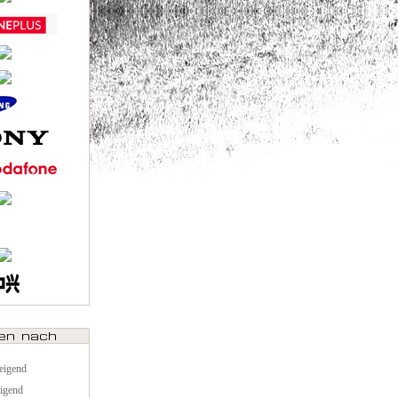
teigend
eigend