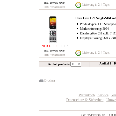
inkl. 19,00% MwSt
Lieferung in 2-4 Tagen
zzgl. Versandkosten
Doro Leva L20 Single-SIM rot
Produkttypen: LTE Smartpho
Markteinführung: 2024
Displaygröße: 2,8 Zoll / 7,1
Displayauflösung: 320 x 24
inkl. 19,00% MwSt
Lieferung in 2-4 Tagen
zzgl. Versandkosten
Artikel 1 - 
Artikel pro Seite
Drucken
Warenkorb
|
Service
|
Ve
Datenschutz & Sicherheit
|
Umwel