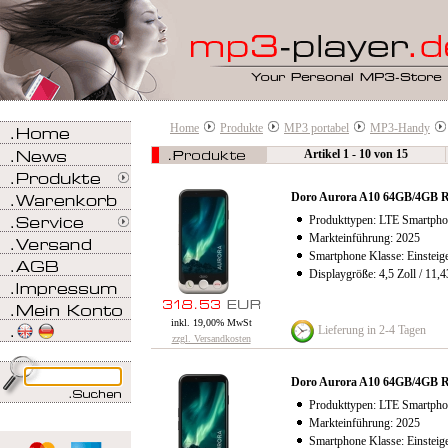
Home
Produkte
MP3 portabel
MP3-Handy
Artikel 1 - 10 von 15
Doro Aurora A10 64GB/4GB 
Produkttypen: LTE Smartpho
Markteinführung: 2025
Smartphone Klasse: Einsteig
Displaygröße: 4,5 Zoll / 11,
inkl. 19,00% MwSt
Lieferung in 2-4 Tagen
zzgl. Versandkosten
Doro Aurora A10 64GB/4GB 
Produkttypen: LTE Smartpho
Markteinführung: 2025
Smartphone Klasse: Einsteig