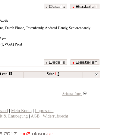
/weiß
ne, Dumb Phone, Tastenhandy, Android Handy, Seniorenhandy
12 cm
0 (QVGA) Pixel
10 von 15
Seite
1
2
Seitenanfang
rsand
|
Mein Konto
|
Impressum
t & Entsorgung
|
AGB
|
Widerrufsrecht