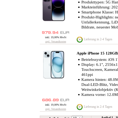
Produkttypen: 5G Han
Markteinführung: 20
Smartphone Klasse: 
Produkt-Highlights: 
Unfallerkennung, LiD
Bildrate, neuester Mo
inkl. 19,00% MwSt
Lieferung in 2-4 Tagen
zzgl. Versandkosten
Apple iPhone 15 128G
Betriebssystem: iOS 1
Display: 6.1", 2556x1
Touchscreen, Kameral
461ppi
Kamera hinten: 48.0MP
Dual-LED-Blitz, Video
Weitwinkelobjektiv (
Kamera vorne: 12.0MP,
inkl. 19,00% MwSt
Lieferung in 2-4 Tagen
zzgl. Versandkosten
Artikel 1 - 