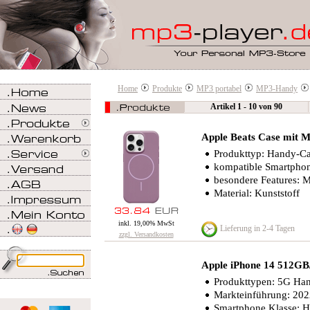
Home
Produkte
MP3 portabel
MP3-Handy
Artikel 1 - 10 von 90
Apple Beats Case mit Ma
Produkttyp: Handy-C
kompatible Smartphon
besondere Features: 
Material: Kunststoff
inkl. 19,00% MwSt
Lieferung in 2-4 Tagen
zzgl. Versandkosten
Apple iPhone 14 512
Produkttypen: 5G Han
Markteinführung: 20
Smartphone Klasse: 